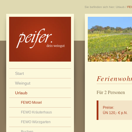
Sie befinden sich hier:
Urlaub
/
FE
Start
Ferienwoh
Weingut
Für 2 Personen
Urlaub
FEWO Mosel
Preise:
FEWO Kräuterhaus
ÜN 120,- € p.N.
FEWO Würzgarten
Buchen