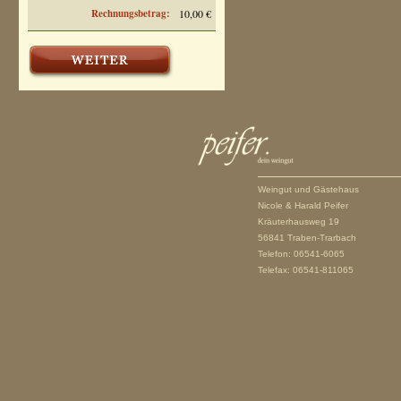
Rechnungsbetrag:
10,00 €
Weingut und Gästehaus
Nicole & Harald Peifer
Kräuterhausweg 19
56841 Traben-Trarbach
Telefon: 06541-6065
Telefax: 06541-811065