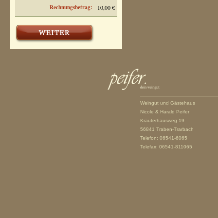
Rechnungsbetrag:
10,00 €
Weingut und Gästehaus
Nicole & Harald Peifer
Kräuterhausweg 19
56841 Traben-Trarbach
Telefon: 06541-6065
Telefax: 06541-811065