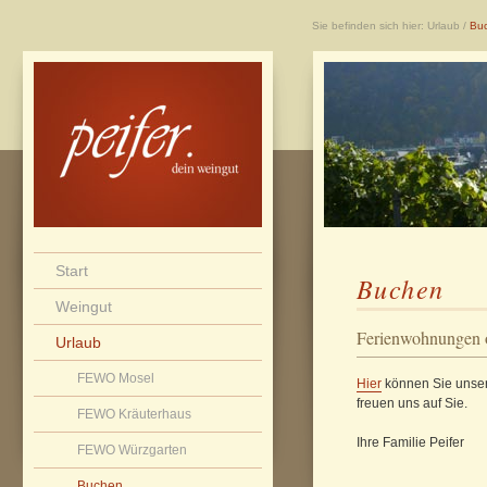
Sie befinden sich hier:
Urlaub
/
Bu
Start
Buchen
Weingut
Ferienwohnungen 
Urlaub
FEWO Mosel
Hier
können Sie unser
freuen uns auf Sie.
FEWO Kräuterhaus
Ihre Familie Peifer
FEWO Würzgarten
Buchen