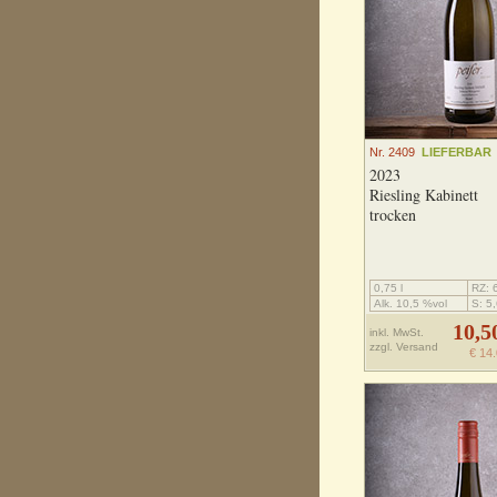
Nr. 2409
LIEFERBAR
2023
Riesling Kabinett
trocken
0,75 l
RZ: 6
Alk. 10,5 %vol
S: 5,
10,5
inkl. MwSt.
zzgl.
Versand
€ 14.