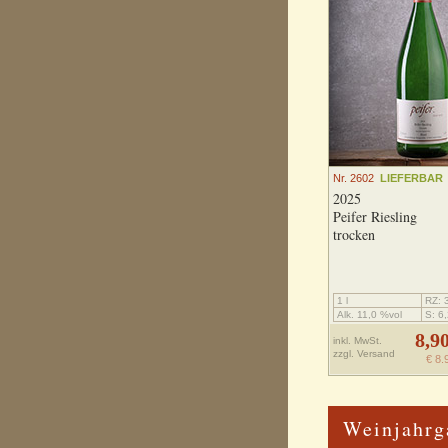
Nr. 2602
LIEFERBAR
2025
Peifer Riesling
trocken
1 l
RZ: 3
Alk. 11,0 %vol
S: 6,
8,9
inkl. MwSt.
zzgl.
Versand
€ 8.
Weinjahrg