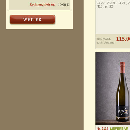
24.22 , 25.09 , 24.21 , 
Rechnungsbetrag:
10,00 €
N18 , pm22
115,0
inkl. MwSt.
zzgl.
Versand
Nr. 2118
LIEFERBAR