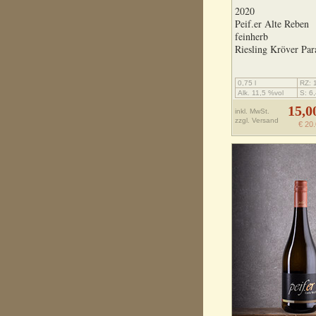
2020
Peif.er Alte Reben
feinherb
Riesling Kröver Par
0,75 l
RZ: 1
Alk. 11,5 %vol
S: 6,
15,0
inkl. MwSt.
zzgl.
Versand
€ 20.