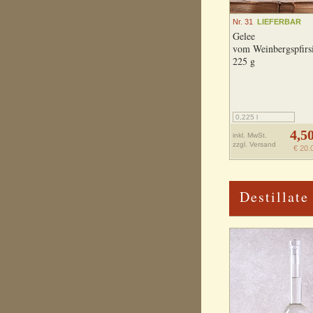
Nr. 31
LIEFERBAR
Gelee
vom Weinbergspfirs
225 g
0,225 l
4,5
inkl. MwSt.
zzgl.
Versand
€ 20.
Destillate