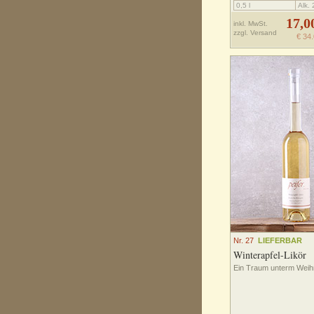
0,5 l
Alk.
17,0
inkl. MwSt.
zzgl.
Versand
€ 34.
Nr. 27
LIEFERBAR
Winterapfel-Likör
Ein Traum unterm Wei