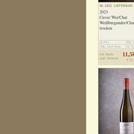
Nr. 2421
LIEFERBAR
2023
Cuvee´Wei/Char
Weißburgunder/Cha
trocken
0,75 l
RZ: 2
Alk. 13,0 %vol
S: 5,
11,5
inkl. MwSt.
zzgl.
Versand
€ 15.