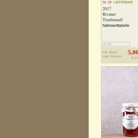
Nr. 29
LIEFERBAR
2017
Rivaner
Traubensaft
Nährwerttabelle
0,75 l
5,0
inkl. MwSt.
zzgl.
Versand
€ 6.