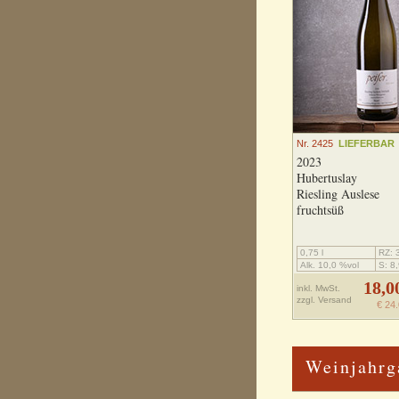
Nr. 2425
LIEFERBAR
2023
Hubertuslay
Riesling Auslese
fruchtsüß
0,75 l
RZ: 3
Alk. 10,0 %vol
S: 8,
18,0
inkl. MwSt.
zzgl.
Versand
€ 24.
Weinjahrg