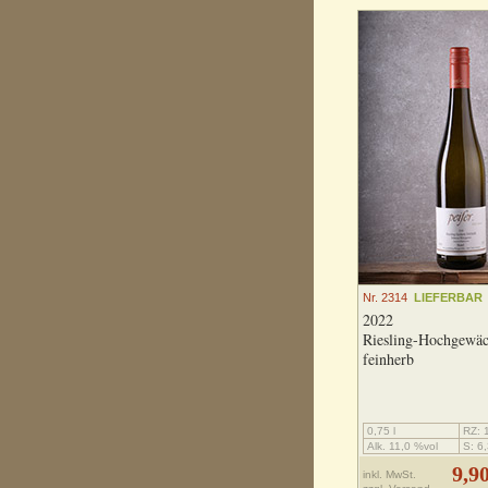
Nr. 2314
LIEFERBAR
2022
Riesling-Hochgewä
feinherb
0,75 l
RZ: 1
Alk. 11,0 %vol
S: 6,
9,9
inkl. MwSt.