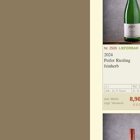
Nr. 2505
LIEFERBAR
2024
Peifer Riesling
feinherb
1 l
RZ: 1
Alk. 11,5 %vol
S: 8,
8,9
inkl. MwSt.
zzgl.
Versand
€ 8.