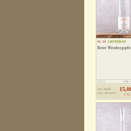
Nr. 19
LIEFERBAR
Roter Weinbergspfir
0,5 l
Alk.
15,0
inkl. MwSt.
zzgl.
Versand
€ 30.