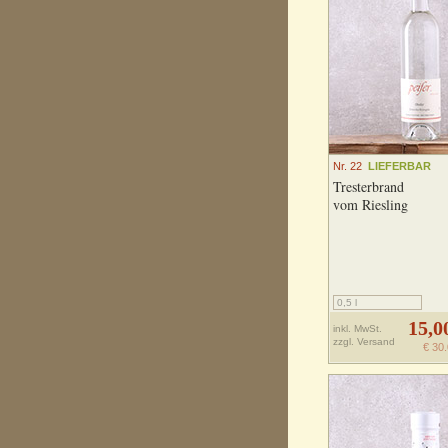
Nr. 22
LIEFERBAR
Tresterbrand
vom Riesling
0,5 l
15,0
inkl. MwSt.
zzgl.
Versand
€ 30.