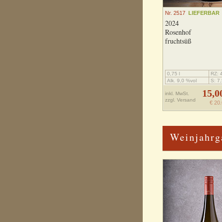
Nr. 2517
LIEFERBAR
2024
Rosenhof
fruchtsüß
0,75 l
RZ: 4
Alk. 9,0 %vol
S: 7,
15,0
inkl. MwSt.
zzgl.
Versand
€ 20.
Weinjahrg