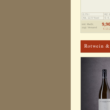
0,75 l
RZ: 6
Alk. 12,5 %vol
S: 6,
9,9
inkl. MwSt.
zzgl.
Versand
€ 13.
Rotwein &