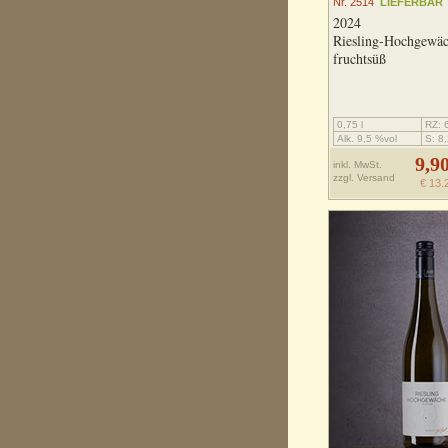
Nr. 2514
LIEFERBAR
2024
Riesling-Hochgewä
fruchtsüß
0,75 l
RZ: 6
Alk. 9,5 %vol
S: 8,
9,9
inkl. MwSt.
zzgl.
Versand
€ 13.