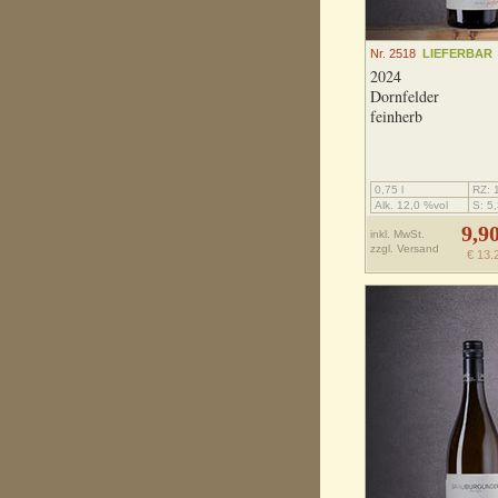
Nr. 2518
LIEFERBAR
2024
Dornfelder
feinherb
0,75 l
RZ: 1
Alk. 12,0 %vol
S: 5,
9,9
inkl. MwSt.
zzgl.
Versand
€ 13.