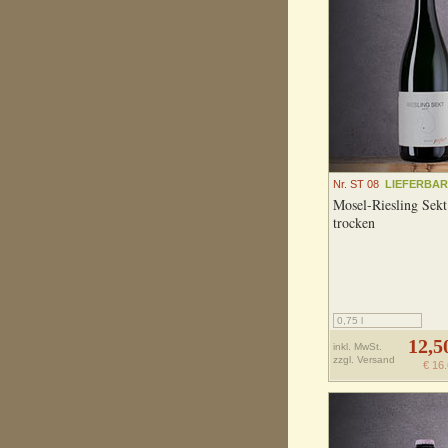
Nr. ST 08
LIEFERBAR
Mosel-Riesling Sekt
trocken
0,75 l
12,5
inkl. MwSt.
zzgl.
Versand
€ 16.