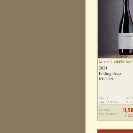
Nr. ser24
LIEFERBAR
2024
Rotling Secco
feinherb
0,75 l
RZ: 1
Alk. 11,5 %vol
S: 4,
9,9
inkl. MwSt.
zzgl.
Versand
€ 13.