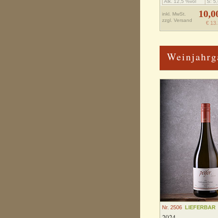
Alk. 12,5 %vol
S: 5,
10,0
inkl. MwSt.
zzgl.
Versand
€ 13.
Weinjahrg
Nr. 2506
LIEFERBAR
2024