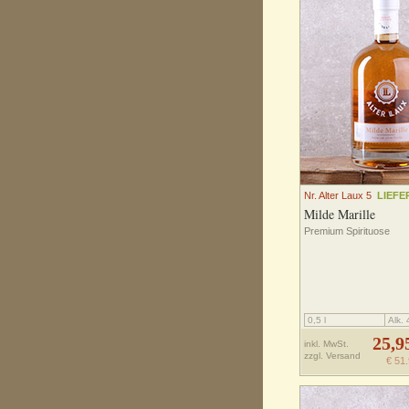
Nr. Alter Laux 5
LIEFE
Milde Marille
Premium Spirituose
0,5 l
Alk.
25,9
inkl. MwSt.
zzgl.
Versand
€ 51.