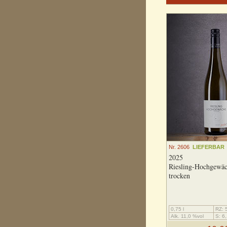
Nr. 2606
LIEFERBAR
2025
Riesling-Hochgewä
trocken
0,75 l
RZ: 5
Alk. 11,0 %vol
S: 6,