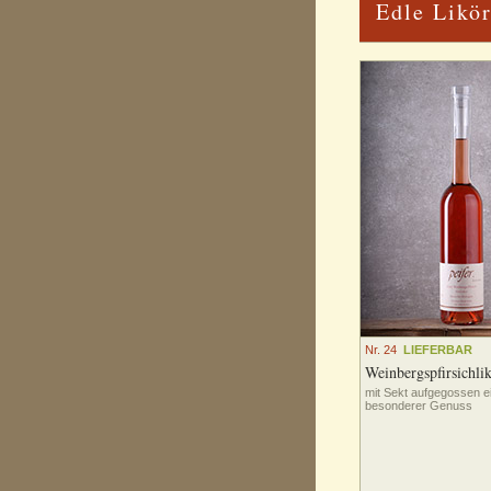
Edle Likö
Nr. 24
LIEFERBAR
Weinbergspfirsichli
mit Sekt aufgegossen e
besonderer Genuss