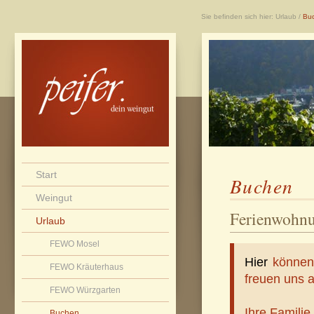
Sie befinden sich hier:
Urlaub
/
Bu
Start
Buchen
Weingut
Ferienwohnu
Urlaub
FEWO Mosel
Hier
können 
FEWO Kräuterhaus
freuen uns a
FEWO Würzgarten
Ihre Familie
Buchen