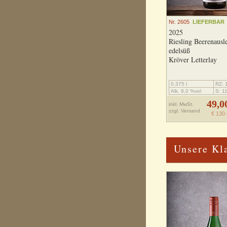
Nr. 2605
LIEFERBAR
2025
Riesling Beerenausl
edelsüß
Kröver Letterlay
0,375 l
RZ: 1
Alk. 9,0 %vol
S: 11
49,0
inkl. MwSt.
zzgl.
Versand
€ 130.
Unsere Kl