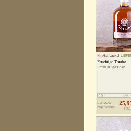
Nr. Alter Laux 2
LIEFE
Fruchtige Traube
Premium Spirituose
0,5 l
Alk.
25,9
inkl. MwSt.
zzgl.
Versand
€ 51.