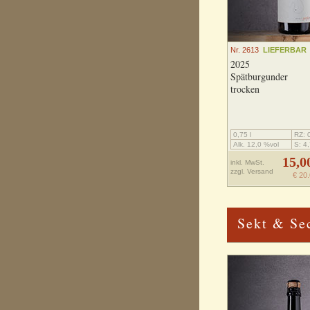
Nr. 2613
LIEFERBAR
2025
Spätburgunder
trocken
0,75 l
RZ: 0
Alk. 12,0 %vol
S: 4,
15,0
inkl. MwSt.
zzgl.
Versand
€ 20.
Sekt & Se