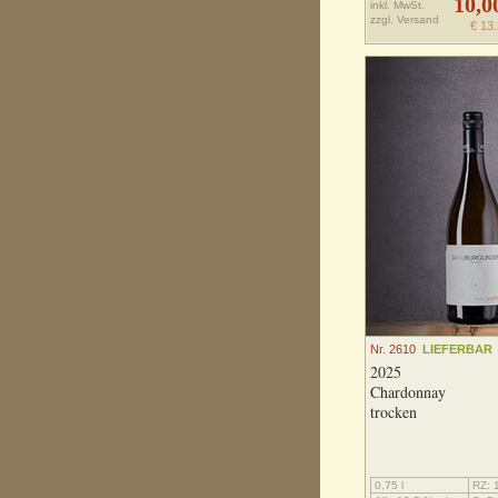
10,0
inkl. MwSt.
zzgl.
Versand
€ 13.
Nr. 2610
LIEFERBAR
2025
Chardonnay
trocken
0,75 l
RZ: 1