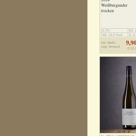
Weißburgunder
trocken
0,75 l
RZ: 2
Alk. 13,5 %vol
S: 4,
9,9
inkl. MwSt.
zzgl.
Versand
€ 13.