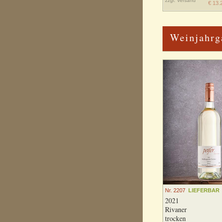
zzgl.
Versand
€ 13.
Weinjahrg
Nr. 2207
LIEFERBAR
2021
Rivaner
trocken