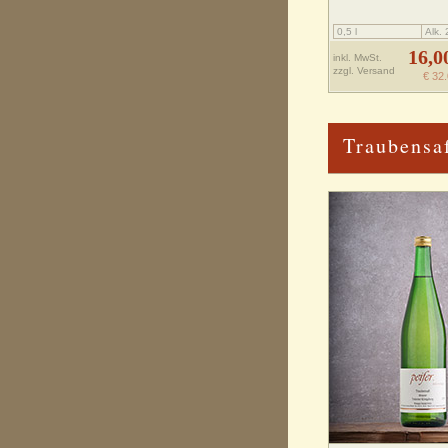
0,5 l
Alk.
16,0
inkl. MwSt.
zzgl.
Versand
€ 32.
Traubensa